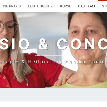
DIE PRAXIS
LEISTUNGEN
KURSE
DAS TEAM
ST
SIO & CON
erapie & Heilpraktik Annika Tadi