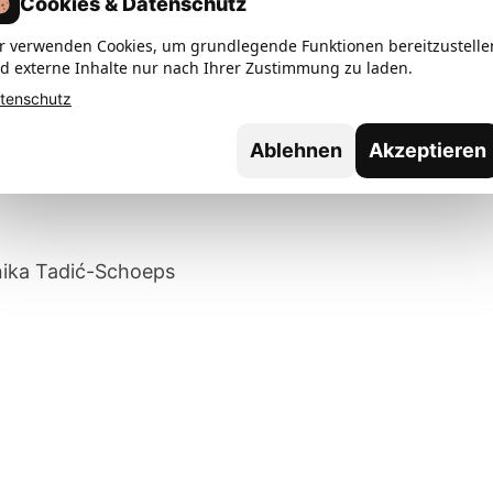
Cookies & Datenschutz
s optimale Atmosphäre im Team und im Therapeuten
r verwenden Cookies, um grundlegende Funktionen bereitzustelle
le mehr als zufrieden sind.
d externe Inhalte nur nach Ihrer Zustimmung zu laden.
tenschutz
 es heraus und bewerben Sie sich
Ablehnen
Akzeptieren
auch gern per Mail – an:
nika Tadić-Schoeps