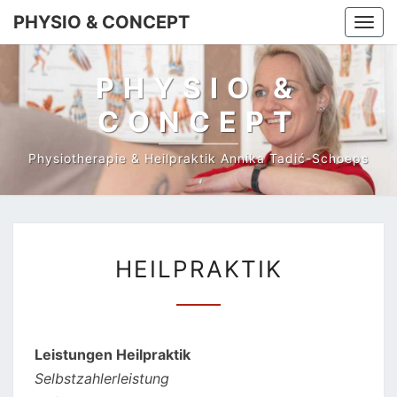
PHYSIO & CONCEPT
Togg
navi
PHYSIO &
CONCEPT
Physiotherapie & Heilpraktik Annika Tadić-Schoeps
HEILPRAKTIK
HEILPRAKTIK
Leistungen
Heilpraktik
Selbstzahlerleistung