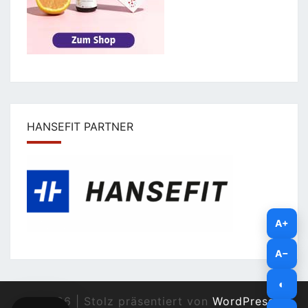
HANSEFIT PARTNER
A+
A−
◐
© 2026
|
Stolz präsentiert von
WordPress
|